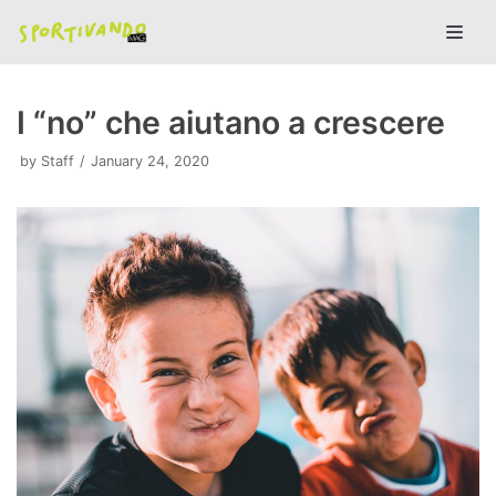
Skip
to
content
I “no” che aiutano a crescere
by
Staff
January 24, 2020