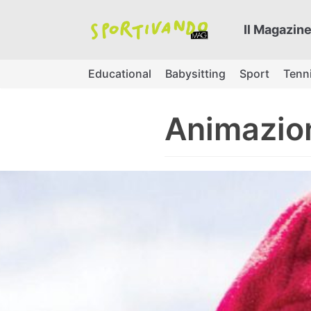
Skip
Il Magazine
to
content
Educational
Babysitting
Sport
Tenn
Animazion