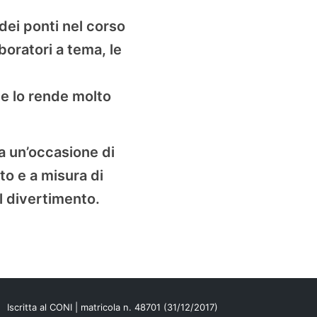
dei ponti nel corso
oratori a tema, le
he lo rende molto
a un’occasione di
to e a misura di
il divertimento.
Iscritta al CONI | matricola n. 48701 (31/12/2017)